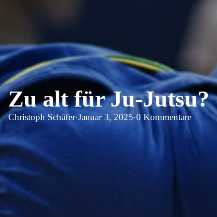
Zu alt für Ju-Jutsu?
Christoph Schäfer
·
Januar 3, 2025
·
0 Kommentare