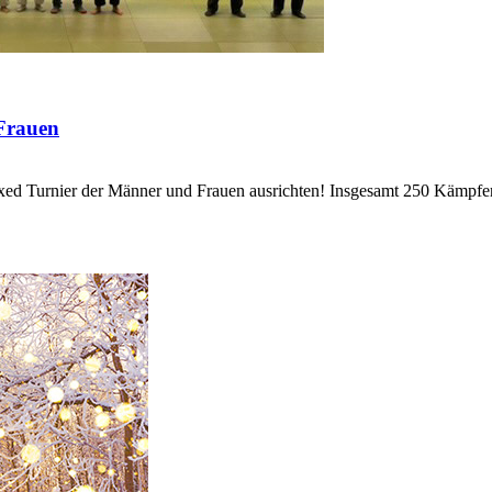
Frauen
xed Turnier der Männer und Frauen ausrichten! Insgesamt 250 Kämpf