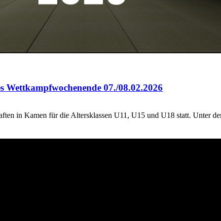
hes Wettkampfwochenende 07./08.02.2026
ten in Kamen für die Altersklassen U11, U15 und U18 statt. Unter 