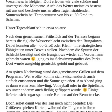
Vossemeren
in Belgien. Dort erlebten wir viele schöne und
unvergessliche Momente. Auch das Wetter meinte es bestens
mit uns und bescherte uns an allen Tagen strahlenden
Sonnenschein bei Temperaturen von bis zu 30 Grad im
Schatten.
Unser Tagesablauf sah in etwa so aus:
Nach dem gemeinsamen Frühstück auf der Terrasse begann
bereits die tägliche Wasserschlacht zwischen den Bungalows.
Dabei konnten alle – ob Groß oder Klein – ihre strategischen
Fähigkeiten unter Beweis stellen. Nachdem die Spuren der
Schlacht beseitigt und die Bungalows wieder auf Vordermann
gebracht waren
, ging es ins Schwimmparadies des Parks.
Dort wurde ausgiebig gerutscht, getobt und gebadet.
Am späten Nachmittag stand das gemeinsame Grillen auf dem
Programm. Wer wollte, konnte sich zwischendurch auch
einfach entspannen und die Sonne genießen. Am Abend ging
es dann weiter zum Bowling, Volleyball oder in die Spielhalle,
wo unter anderem auch fleißig geflippert wurde.
Einige
lieferten sich sogar spannende Rennen auf der Rennstrecke.
Doch selbst damit war der Tag noch nicht beendet: Die
Größeren spielten Karten, während die Jüngeren in ihren